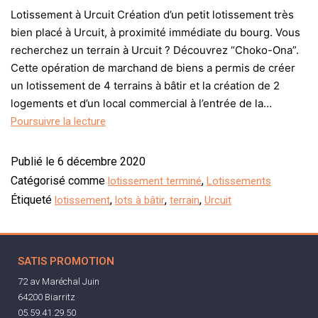
Lotissement à Urcuit Création d’un petit lotissement très
bien placé à Urcuit, à proximité immédiate du bourg. Vous
recherchez un terrain à Urcuit ? Découvrez “Choko-Ona”.
Cette opération de marchand de biens a permis de créer
un lotissement de 4 terrains à bâtir et la création de 2
logements et d’un local commercial à l’entrée de la…
Poursuivre la lecture
Publié le
6 décembre 2020
Catégorisé comme
,
lotissement terminé
Lotissements
Étiqueté
,
,
,
lotissement
lots à bâtir
terrain
Urcuit
SATIS PROMOTION
72 av Maréchal Juin
64200 Biarritz
05.59.41.29.50