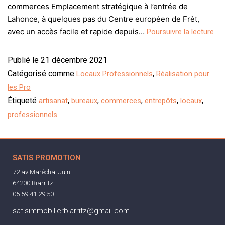
commerces Emplacement stratégique à l’entrée de
Lahonce, à quelques pas du Centre européen de Frêt,
avec un accès facile et rapide depuis…
Poursuivre la lecture
Publié le
21 décembre 2021
Catégorisé comme
,
Locaux Professionnels
Réalisation pour
les Pro
Étiqueté
,
,
,
,
,
artisanat
bureaux
commerces
entrepôts
locaux
professionnels
SATIS PROMOTION
72 av Maréchal Juin
64200 Biarritz
05.59.41.29.50
satisimmobilierbiarritz@gmail.com